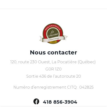
Nous contacter
120, route 230 Ouest, La Pocatière (Québec)
G0R 1Z0
Sortie 436 de l’autoroute 20
Numéro d’enregistrement CITQ: 042825
418 856-3904