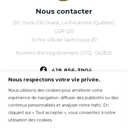
Nous contacter
120, route 230 Ouest, La Pocatière (Québec)
G0R 1Z0
Sortie 436 de l’autoroute 20
Numéro d’enregistrement CITQ: 042825
418 856-3904
Nous respectons votre vie privée.
Nous utilisons des cookies pour améliorer votre
Nous avons ce dont
expérience de navigation, diffuser des publicités ou des
vous avez besoin
contenus personnalisés et analyser notre trafic. En
cliquant sur « Tout accepter », vous consentez à notre
utilisation des cookies.