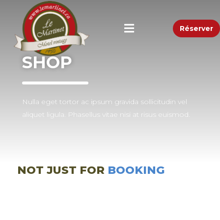
Réserver
SHOP
Nulla eget tortor ac ipsum gravida sollicitudin vel
aliquet ligula. Phasellus vitae nisi at risus euismod.
NOT JUST FOR
BOOKING