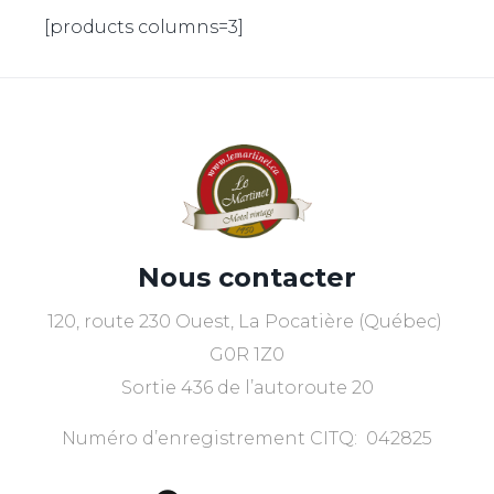
[products columns=3]
Nous contacter
120, route 230 Ouest, La Pocatière (Québec)
G0R 1Z0
Sortie 436 de l’autoroute 20
Numéro d’enregistrement CITQ: 042825