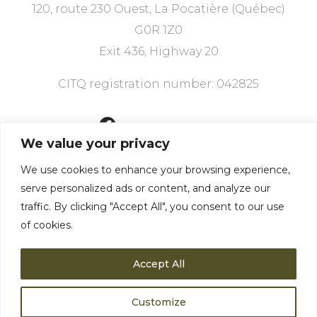
120, route 230 Ouest, La Pocatière (Québec)
G0R 1Z0
Exit 436, Highway 20
CITQ registration number: 042825
418 856-3904
We value your privacy
We use cookies to enhance your browsing experience,
We have what you
serve personalized ads or content, and analyze our
need
traffic. By clicking "Accept All", you consent to our use
of cookies.
Accept All
Customize
Privacy policy
©2024 Motel Le Martinet