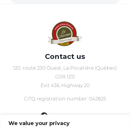
Contact us
120, route 230 Ouest, La Pocatière (Québec)
G0R 1Z0
Exit 436, Highway 20
CITQ registration number: 042825
418 856-3904
We value your privacy