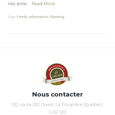
nec ante …
Read More
Tags:
Family
,
Information
,
Planning
Nous contacter
120, route 230 Ouest, La Pocatière (Québec)
G0R 1Z0