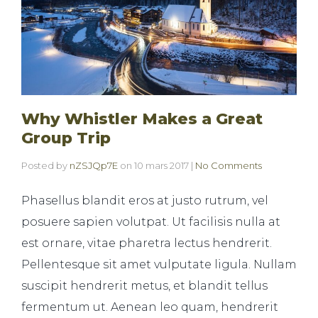
Why Whistler Makes a Great
Group Trip
Posted by
nZSJQp7E
on
10 mars 2017
|
No Comments
Phasellus blandit eros at justo rutrum, vel
posuere sapien volutpat. Ut facilisis nulla at
est ornare, vitae pharetra lectus hendrerit.
Pellentesque sit amet vulputate ligula. Nullam
suscipit hendrerit metus, et blandit tellus
fermentum ut. Aenean leo quam, hendrerit