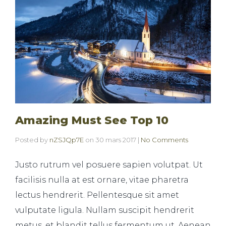
Amazing Must See Top 10
Posted by
nZSJQp7E
on
30 mars 2017
|
No Comments
Justo rutrum vel posuere sapien volutpat. Ut
facilisis nulla at est ornare, vitae pharetra
lectus hendrerit. Pellentesque sit amet
vulputate ligula. Nullam suscipit hendrerit
metus, et blandit tellus fermentum ut. Aenean