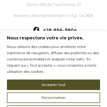
Sortie 436 de l’autoroute 20
Numéro d’enregistrement CITQ: 042825
418 856-3904
Nous respectons votre vie privée.
Nous utilisons des cookies pour améliorer votre
Nous avons ce dont
expérience de navigation, diffuser des publicités ou des
vous avez besoin
contenus personnalisés et analyser notre trafic. En
cliquant sur « Tout accepter », vous consentez à notre
utilisation des cookies.
Accepter tout
©2026 Motel Le Martinet
Personnaliser
Politique de confidentialité