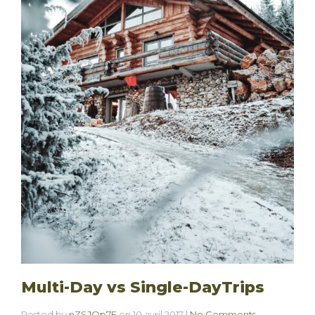
Multi-Day vs Single-DayTrips
Posted by
nZSJQp7E
on
10 avril 2017
|
No Comments