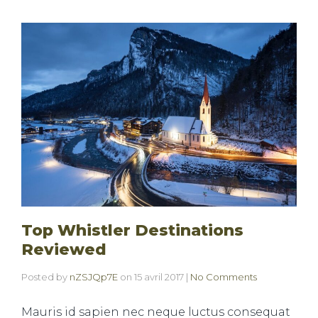
Top Whistler Destinations
Reviewed
Posted by
nZSJQp7E
on
15 avril 2017
|
No Comments
Mauris id sapien nec neque luctus consequat