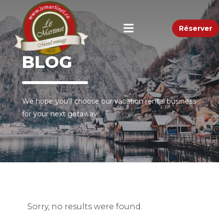
Réserver
BLOG
We hope you'll choose our vacation rental business
for your next getaway!
Sorry, no results were found.