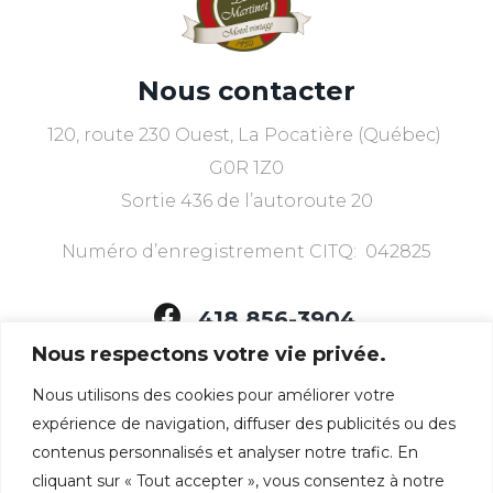
Nous contacter
120, route 230 Ouest, La Pocatière (Québec)
G0R 1Z0
Sortie 436 de l’autoroute 20
Numéro d’enregistrement CITQ: 042825
418 856-3904
Nous respectons votre vie privée.
Nous utilisons des cookies pour améliorer votre
Nous avons ce dont
expérience de navigation, diffuser des publicités ou des
vous avez besoin
contenus personnalisés et analyser notre trafic. En
cliquant sur « Tout accepter », vous consentez à notre